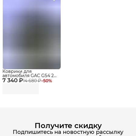
Коврики для
автомобиля GAC GS4 2
7 340 ₽
WD (2024-) Premium
14 680 ₽
−
50
%
("EVA 3D") в cалон
Получите скидку
Подпишитесь на новостную рассылку