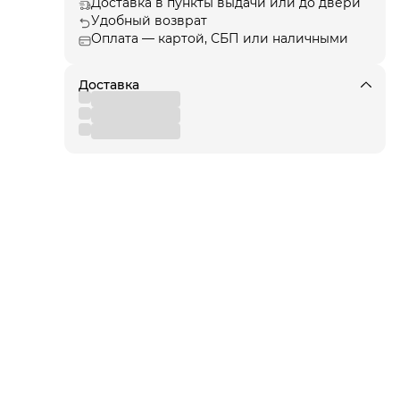
Доставка в пункты выдачи или до двери
Удобный возврат
Оплата — картой, СБП или наличными
щают
ые
Доставка
 и
ячи
рики
иля!
для
 от
вы
,
 к