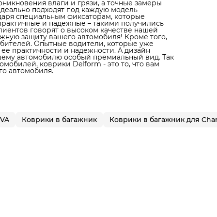
никновения влаги и грязи, а точные замеры
идеально подходят под каждую модель
одаря специальным фиксаторам, которые
рактичные и надежные – такими получились
лиентов говорят о высоком качестве нашей
жную защиту вашего автомобиля! Кроме того,
юбителей. Опытные водители, которые уже
 ее практичности и надежности. А дизайн
ашему автомобилю особый премиальный вид. Так
мобилей, коврики Delform - это то, что вам
го автомобиля.
EVA
Коврики в багажник
Коврики в багажник для Cha