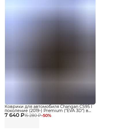
Коврики для автомобиля Changan CS95 I
поколение (2019-) Premium ("EVA 3D") в
7 640 ₽
cалон
15 280 ₽
−
50
%