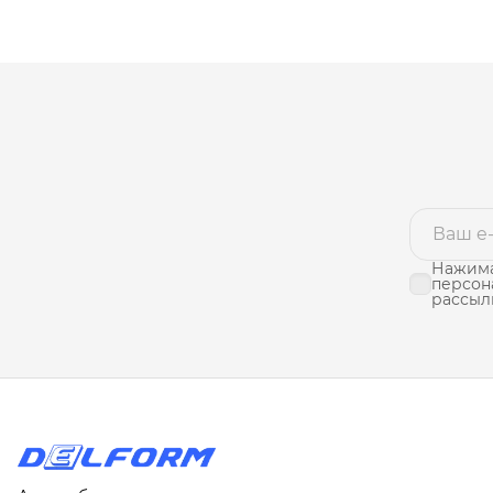
Нажима
персон
рассыл