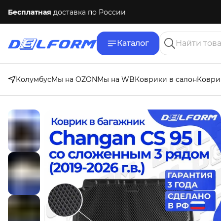
Бесплатная
доставка по России
Каталог
Колумбус
Мы на OZON
Мы на WB
Коврики в салон
Коври