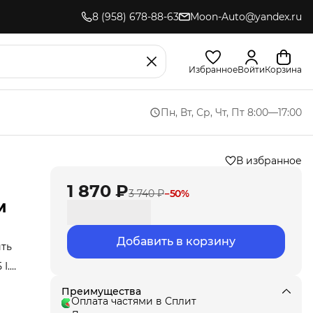
8 (958) 678-88-63
Moon-Auto@yandex.ru
Избранное
Войти
Корзина
Пн, Вт, Ср, Чт, Пт 8:00—17:00
В избранное
1 870 ₽
3 740 ₽
−
50
%
м
Добавить в корзину
ить
I.
,
ла
Преимущества
под
Оплата частями в Сплит