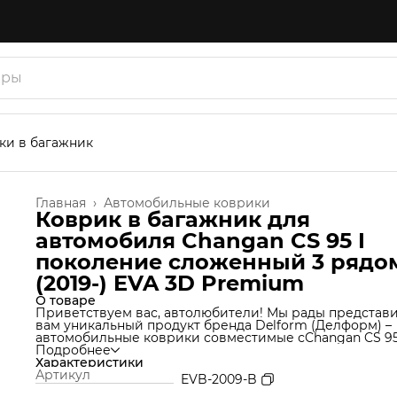
ки в багажник
Главная
›
Автомобильные коврики
Коврик в багажник для
автомобиля Changan CS 95 I
поколение сложенный 3 рядо
(2019-) EVA 3D Premium
О товаре
Приветствуем вас, автолюбители! Мы рады представ
вам уникальный продукт бренда Delform (Делформ) –
автомобильные коврики совместимые сChangan CS 95 
Мы используем уникальную технологию производства
Подробнее
которая позволяет нам создавать коврики из материа
Характеристики
термоэластопласт (ТЭП), который идеально подходит 
Артикул
EVB-2009-B
Ваш автомобиль и обеспечивает надежную защиту от