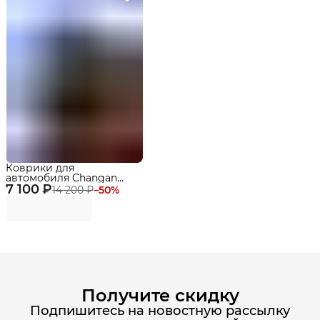
Коврики для
автомобиля Changan
7 100 ₽
Eado Plus (2020-)
14 200 ₽
−
50
%
Premium в cалон
Получите скидку
Подпишитесь на новостную рассылку