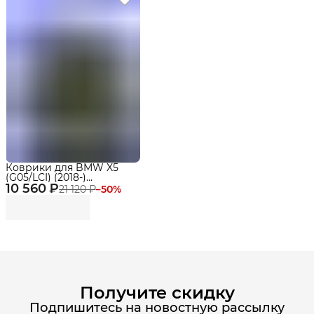
Коврики для BMW X5
(G05/LCI) (2018-)
10 560 ₽
Premium ("EVA 3D") в
21 120 ₽
−
50
%
cалон
Получите скидку
Подпишитесь на новостную рассылку