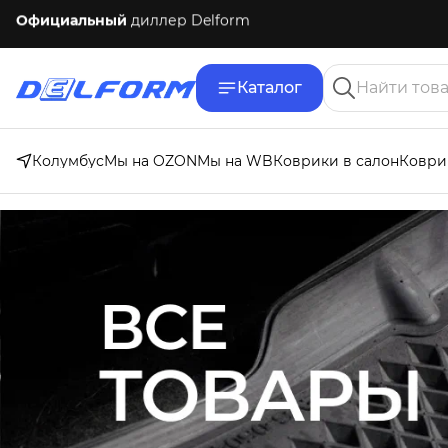
Бесплатная
доставка по России
Каталог
Колумбус
Мы на OZON
Мы на WB
Коврики в салон
Коври