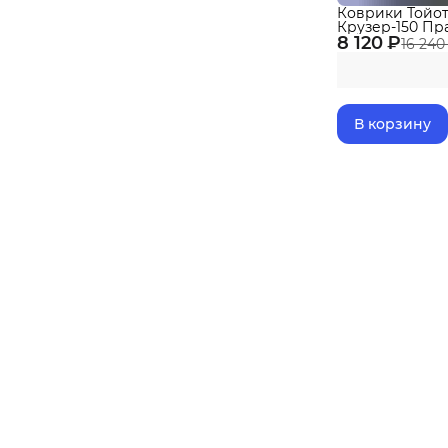
Коврики Тойот
Крузер-150 Пр
8 120 ₽
Toyota с борти
16 240
В корзину