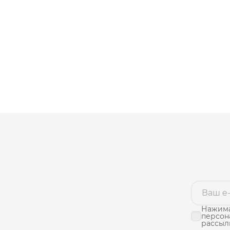
Нажима
персон
рассыл