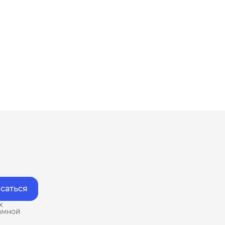
саться
х
амной