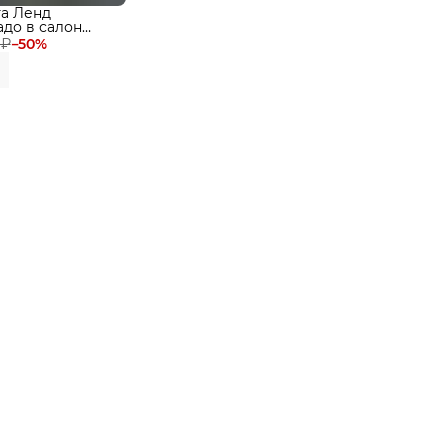
а Ленд
адо в салон
ками, эва, eva
 ₽
−
50
%