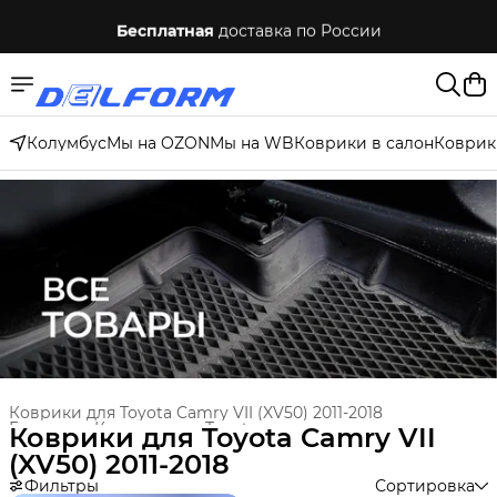
Бесплатная
доставка по России
Колумбус
Мы на OZON
Мы на WB
Коврики в салон
Коврик
Коврики для Toyota Camry VII (XV50) 2011-2018
Главная
›
Коврики для Toyota
›
Коврики для Toyota Camry VII
(XV50) 2011-2018
Фильтры
Сортировка