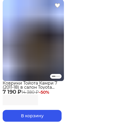
Коврики Тойота Камри 7
(2011-18) в салон Toyota
7 190 ₽
(XV50) с бортиками, эва,
14 380 ₽
−
50
%
eva
В корзину