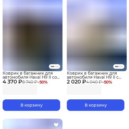
Коврик в багажник для
Коврик в багажник для
автомобиля Haval H9 II со
автомобиля Haval H9 II с
4 370 ₽
сложенным 3 рядом
2 020 ₽
разложенным 3 рядом
8 740 ₽
−
50
%
4 040 ₽
−
50
%
(2024-) EVA 3D Premium
(2024-) EVA 3D Premium
В корзину
В корзину