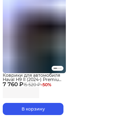
Коврики для автомобиля
Haval H9 II (2024-) Premium
7 760 ₽
("EVA 3D") в cалон
15 520 ₽
−
50
%
В корзину