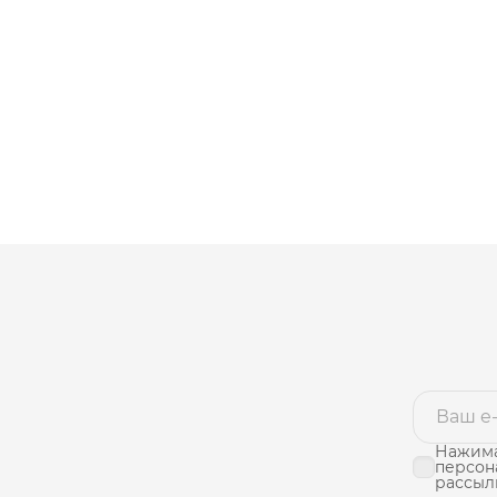
Нажима
персон
рассыл