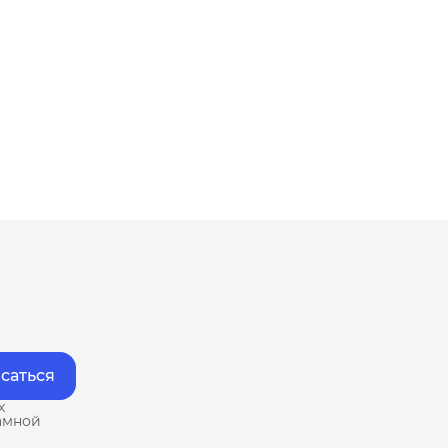
саться
х
амной