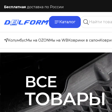
Бесплатная
доставка по России
Каталог
Колумбус
Мы на OZON
Мы на WB
Коврики в салон
Коври