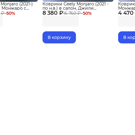
Monjaro (2021-)
Коврики Geely Monjaro (2021 -
Коврик
и Монжаро с
по н.в.) в салон, Джили
Монжаро
8 380 ₽
Монжаро рестайлинг (2024 -
4 470
3D
 ₽
−
50
%
16 760 ₽
−
50
%
по н.в.) с бортиками, эва, eva
Delform Premium
В корзину
В ко