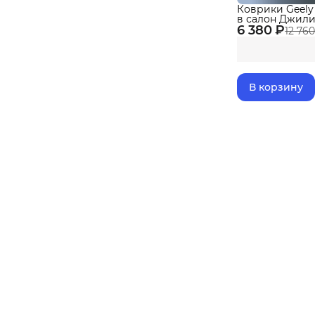
Коврики Geely 
в салон Джил
6 380 ₽
бортиками
12 760
В корзину