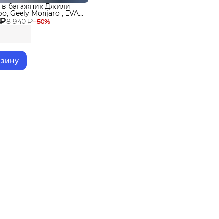
 в багажник Джили
, Geely Monjaro , EVA
 ₽
8 940 ₽
−
50
%
рзину