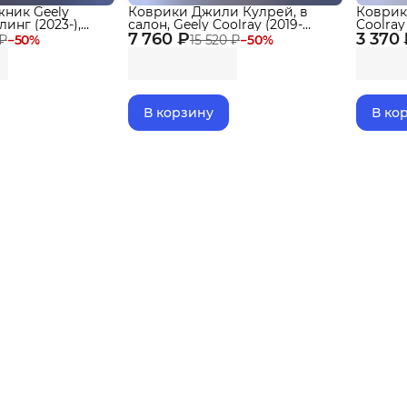
жник Geely
Коврики Джили Кулрей, в
Коврик
линг (2023-),
салон, Geely Coolray (2019-
Coolray
 2024
7 760 ₽
2025), коврики Belgee X50 с
3 370
Кулрей
 ₽
−
50
%
15 520 ₽
−
50
%
бортиками, эва, eva
В корзину
В ко