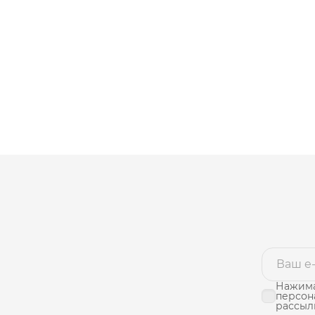
Нажима
персон
рассыл