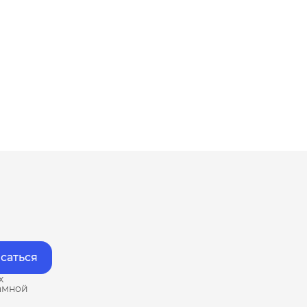
саться
х
амной