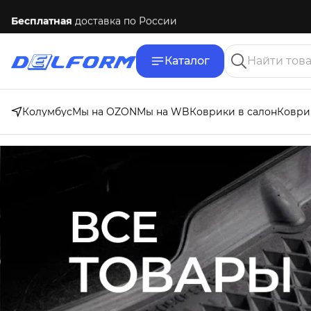
Бесплатная
доставка по России
Каталог
Колумбус
Мы на OZON
Мы на WB
Коврики в салон
Коври