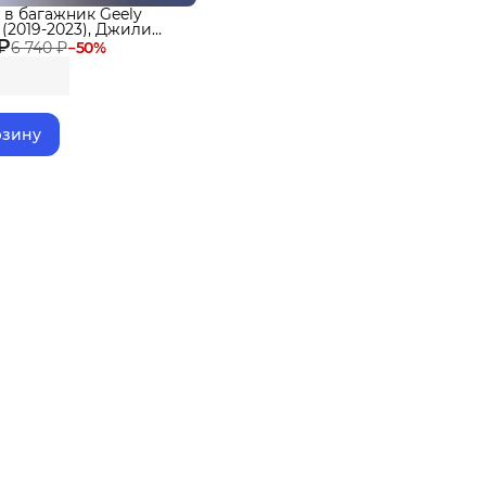
 в багажник Geely
 (2019-2023), Джили
 ₽
6 740 ₽
−
50
%
рзину